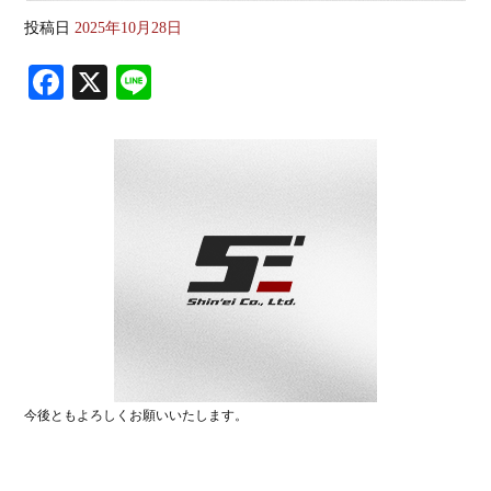
投稿日
2025年10月28日
Fa
X
Li
ce
ne
bo
ok
今後ともよろしくお願いいたします。