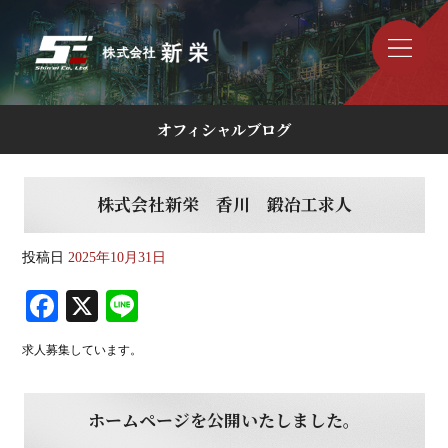
オフィシャルブログ
株式会社新栄 香川 鍛冶工求人
投稿日
2025年10月31日
Fa
X
Li
ce
ne
求人募集しています。
bo
ok
ホームページを公開いたしました。